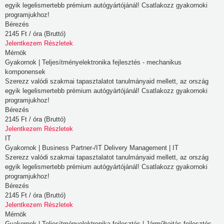
egyik legelismertebb prémium autógyártójánál! Csatlakozz gyakornoki
Statisztika készítéshez
szükséges sütik
programjukhoz!
Bérezés
Marketinghez szükséges sütik
2145 Ft / óra (Bruttó)
Bővebb információk
Jelentkezem
Részletek
Mérnök
Gyakornok | Teljesítményelektronika fejlesztés - mechanikus
Az ön
komponensek
adatvédelme
Szerezz valódi szakmai tapasztalatot tanulmányaid mellett, az ország
egyik legelismertebb prémium autógyártójánál! Csatlakozz gyakornoki
Amikor
programjukhoz!
Bérezés
ellátogat
2145 Ft / óra (Bruttó)
egy
Jelentkezem
Részletek
weboldalra,
IT
az
Gyakornok | Business Partner-/IT Delivery Management | IT
Szerezz valódi szakmai tapasztalatot tanulmányaid mellett, az ország
információkat
egyik legelismertebb prémium autógyártójánál! Csatlakozz gyakornoki
tárolhat
programjukhoz!
vagy
Bérezés
gyűjthet
2145 Ft / óra (Bruttó)
Jelentkezem
Részletek
be
Mérnök
a
Gyakornok | Teljesítményelektronika fejlesztés | Járműhajtás fejlesztés