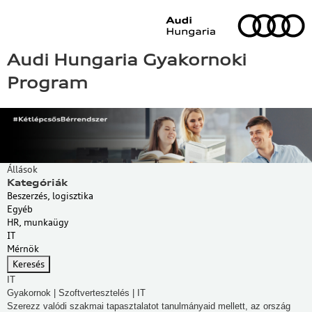
Audi Hungaria Gyakornoki
Program
Állások
Kategóriák
Beszerzés, logisztika
Egyéb
HR, munkaügy
Cookie
IT
beállítások
Mérnök
Az ön adatvédelme
IT
Gyakornok | Szoftvertesztelés | IT
Működéshez szükséges sütik
Szerezz valódi szakmai tapasztalatot tanulmányaid mellett, az ország