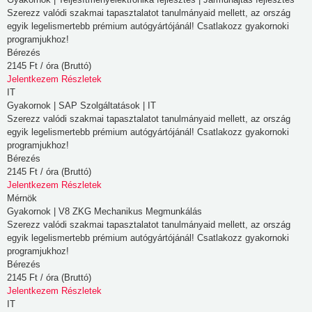
böngészőjéről,
Szerezz valódi szakmai tapasztalatot tanulmányaid mellett, az ország
egyik legelismertebb prémium autógyártójánál! Csatlakozz gyakornoki
amit
programjukhoz!
az
Bérezés
esetek
2145 Ft / óra (Bruttó)
többségében
Jelentkezem
Részletek
IT
sütik
Gyakornok | SAP Szolgáltatások | IT
segítségével
Szerezz valódi szakmai tapasztalatot tanulmányaid mellett, az ország
végez.
egyik legelismertebb prémium autógyártójánál! Csatlakozz gyakornoki
Az
programjukhoz!
Bérezés
információk
2145 Ft / óra (Bruttó)
vonatkozhatnak
Jelentkezem
Részletek
Önre
Mérnök
mint
Gyakornok | V8 ZKG Mechanikus Megmunkálás
Szerezz valódi szakmai tapasztalatot tanulmányaid mellett, az ország
felhasználóra,
egyik legelismertebb prémium autógyártójánál! Csatlakozz gyakornoki
a
programjukhoz!
preferenciáira,
Bérezés
az
2145 Ft / óra (Bruttó)
Jelentkezem
Részletek
Ön
IT
által