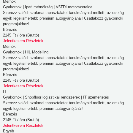
Mérnök
az
Gyakornok | Ipari mérnökség | V6TDI motorszerelde
alapértelmezett
Szerezz valódi szakmai tapasztalatot tanulmányaid mellett, az ország
egyik legelismertebb prémium autógyártójánál! Csatlakozz gyakornoki
beállítások
programjukhoz!
módosításához
Bérezés
kattintson
2145 Ft / óra (Bruttó)
a
Jelentkezem
Részletek
Mérnök
különböző
Gyakornok | HIL Modelling
kategóriák
Szerezz valódi szakmai tapasztalatot tanulmányaid mellett, az ország
fejlécére.
egyik legelismertebb prémium autógyártójánál! Csatlakozz gyakornoki
Tudnia
programjukhoz!
Bérezés
kell
2145 Ft / óra (Bruttó)
azonban,
Jelentkezem
Részletek
hogy
IT
néhány
Gyakornok | Shopfloor logisztikai rendszerek | IT üzemeltetés
Szerezz valódi szakmai tapasztalatot tanulmányaid mellett, az ország
sütitípus
egyik legelismertebb prémium autógyártójánál!
blokkolása
Bérezés
érintheti
2145 Ft / óra (Bruttó)
az
Jelentkezem
Részletek
Egyéb
oldal