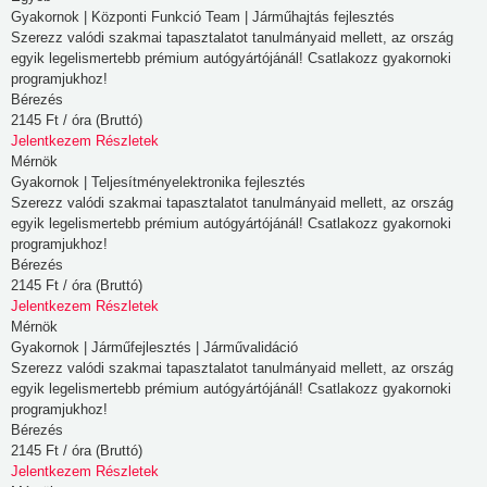
képes
Gyakornok | Központi Funkció Team | Járműhajtás fejlesztés
Önnek
Szerezz valódi szakmai tapasztalatot tanulmányaid mellett, az ország
egyik legelismertebb prémium autógyártójánál! Csatlakozz gyakornoki
személyre
programjukhoz!
szabottabb
Bérezés
internetélményt
2145 Ft / óra (Bruttó)
nyújtani.
Jelentkezem
Részletek
Mérnök
Ön
Gyakornok | Teljesítményelektronika fejlesztés
dönti
Szerezz valódi szakmai tapasztalatot tanulmányaid mellett, az ország
el,
egyik legelismertebb prémium autógyártójánál! Csatlakozz gyakornoki
hogy
programjukhoz!
Bérezés
engedélyezi-
2145 Ft / óra (Bruttó)
e
Jelentkezem
Részletek
meghatározott
Mérnök
típusú
Gyakornok | Járműfejlesztés | Járművalidáció
Szerezz valódi szakmai tapasztalatot tanulmányaid mellett, az ország
sütik
egyik legelismertebb prémium autógyártójánál! Csatlakozz gyakornoki
használatát.
programjukhoz!
További
Bérezés
részletekért
2145 Ft / óra (Bruttó)
Jelentkezem
Részletek
vagy