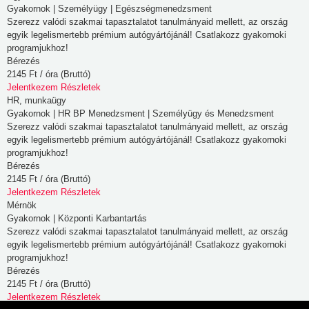
Gyakornok | Személyügy | Egészségmenedzsment
használatának
Szerezz valódi szakmai tapasztalatot tanulmányaid mellett, az ország
élményét
egyik legelismertebb prémium autógyártójánál! Csatlakozz gyakornoki
programjukhoz!
és
Bérezés
az
2145 Ft / óra (Bruttó)
általunk
Jelentkezem
Részletek
kínált
HR, munkaügy
Gyakornok | HR BP Menedzsment | Személyügy és Menedzsment
szolgáltatásokat.
Szerezz valódi szakmai tapasztalatot tanulmányaid mellett, az ország
egyik legelismertebb prémium autógyártójánál! Csatlakozz gyakornoki
programjukhoz!
Bérezés
2145 Ft / óra (Bruttó)
Jelentkezem
Részletek
Mérnök
Gyakornok | Központi Karbantartás
Szerezz valódi szakmai tapasztalatot tanulmányaid mellett, az ország
egyik legelismertebb prémium autógyártójánál! Csatlakozz gyakornoki
programjukhoz!
Bérezés
2145 Ft / óra (Bruttó)
Jelentkezem
Részletek