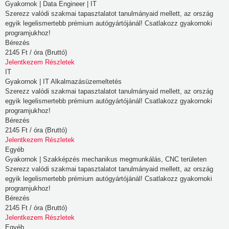
Gyakornok | Data Engineer | IT
használt
Szerezz valódi szakmai tapasztalatot tanulmányaid mellett, az ország
egyik legelismertebb prémium autógyártójánál! Csatlakozz gyakornoki
eszközre
programjukhoz!
vagy
Bérezés
az
2145 Ft / óra (Bruttó)
oldal
Jelentkezem
Részletek
IT
elvárt
Gyakornok | IT Alkalmazásüzemeltetés
működésének
Szerezz valódi szakmai tapasztalatot tanulmányaid mellett, az ország
biztosítására.
egyik legelismertebb prémium autógyártójánál! Csatlakozz gyakornoki
Az
programjukhoz!
Bérezés
információ
2145 Ft / óra (Bruttó)
általában
Jelentkezem
Részletek
nem
Egyéb
alkalmas
Gyakornok | Szakképzés mechanikus megmunkálás, CNC területen
Szerezz valódi szakmai tapasztalatot tanulmányaid mellett, az ország
az
egyik legelismertebb prémium autógyártójánál! Csatlakozz gyakornoki
Ön
programjukhoz!
közvetlen
Bérezés
azonosítására,
2145 Ft / óra (Bruttó)
Jelentkezem
Részletek
de
Egyéb