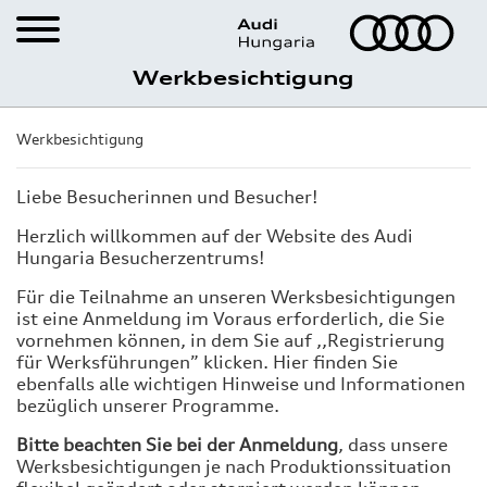
Werkbesichtigung
Karriere
Werkbesichtigung
Werkbesichtigungen
Registrierung für
Liebe Besucherinnen und Besucher!
Werkführungen
Herzlich willkommen auf der Website des Audi
Hungaria Besucherzentrums!
Virtuelle Werkbesichtigung
Für die Teilnahme an unseren Werksbesichtigungen
ist eine Anmeldung im Voraus erforderlich, die Sie
Was Győr zu bieten hat
vornehmen können, in dem Sie auf ,,Registrierung
für Werksführungen” klicken. Hier finden Sie
Audi Hungaria Shop
ebenfalls alle wichtigen Hinweise und Informationen
bezüglich unserer Programme.
Bitte beachten Sie bei der Anmeldung
, dass unsere
Werksbesichtigungen je nach Produktionssituation