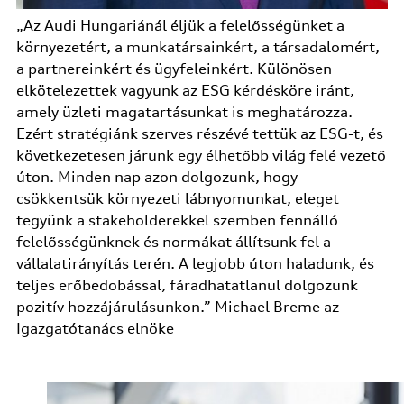
„Az Audi Hungariánál éljük a felelősségünket a
környezetért, a munkatársainkért, a társadalomért,
a partnereinkért és ügyfeleinkért. Különösen
elkötelezettek vagyunk az ESG kérdésköre iránt,
amely üzleti magatartásunkat is meghatározza.
Ezért stratégiánk szerves részévé tettük az ESG-t, és
következetesen járunk egy élhetőbb világ felé vezető
úton. Minden nap azon dolgozunk, hogy
csökkentsük környezeti lábnyomunkat, eleget
tegyünk a stakeholderekkel szemben fennálló
felelősségünknek és normákat állítsunk fel a
vállalatirányítás terén. A legjobb úton haladunk, és
teljes erőbedobással, fáradhatatlanul dolgozunk
pozitív hozzájárulásunkon.” Michael Breme az
Igazgatótanács elnöke