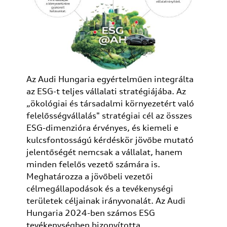
Az Audi Hungaria egyértelműen integrálta
az ESG-t teljes vállalati stratégiájába. Az
„ökológiai és társadalmi környezetért való
felelősségvállalás" stratégiai cél az összes
ESG-dimenzióra érvényes, és kiemeli e
kulcsfontosságú kérdéskör jövőbe mutató
jelentőségét nemcsak a vállalat, hanem
minden felelős vezető számára is.
Meghatározza a jövőbeli vezetői
célmegállapodások és a tevékenységi
területek céljainak irányvonalát. Az Audi
Hungaria 2024-ben számos ESG
tevékenységben bizonyította