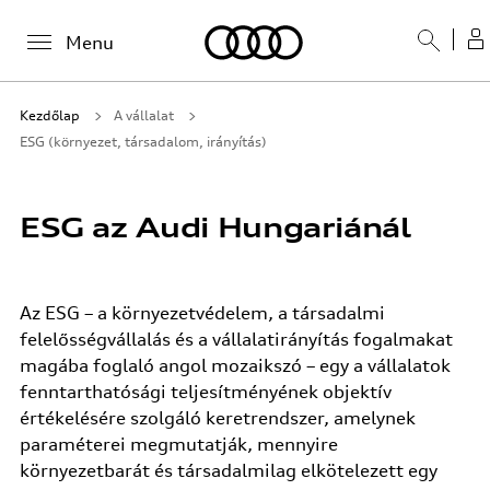
Menu
Kezdőlap
A vállalat
ESG (környezet, társadalom, irányítás)
ESG az Audi Hungariánál
Az ESG – a környezetvédelem, a társadalmi
felelősségvállalás és a vállalatirányítás fogalmakat
magába foglaló angol mozaikszó – egy a vállalatok
fenntarthatósági teljesítményének objektív
értékelésére szolgáló keretrendszer, amelynek
paraméterei megmutatják, mennyire
környezetbarát és társadalmilag elkötelezett egy