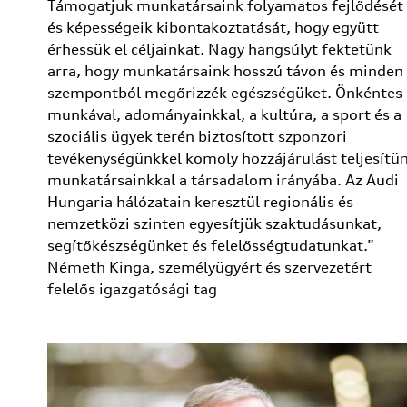
Támogatjuk munkatársaink folyamatos fejlődését
és képességeik kibontakoztatását, hogy együtt
érhessük el céljainkat. Nagy hangsúlyt fektetünk
arra, hogy munkatársaink hosszú távon és minden
szempontból megőrizzék egészségüket. Önkéntes
munkával, adományainkkal, a kultúra, a sport és a
szociális ügyek terén biztosított szponzori
tevékenységünkkel komoly hozzájárulást teljesítü
munkatársainkkal a társadalom irányába. Az Audi
Hungaria hálózatain keresztül regionális és
nemzetközi szinten egyesítjük szaktudásunkat,
segítőkészségünket és felelősségtudatunkat.”
Németh Kinga, személyügyért és szervezetért
felelős igazgatósági tag