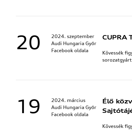
20
2024. szeptember
CUPRA T
Audi Hungaria Győr
Facebook oldala
Kövessék fi
sorozatgyárt
19
2024. március
Élő köz
Audi Hungaria Győr
Sajtótáj
Facebook oldala
Kövessék fig