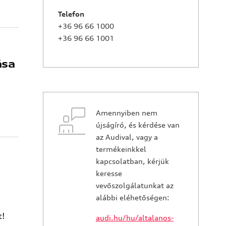
Telefon
+36 96 66 1000
+36 96 66 1001
ása
Amennyiben nem
újságíró, és kérdése van
az Audival, vagy a
termékeinkkel
kapcsolatban, kérjük
keresse
vevőszolgálatunkat az
alábbi eléhetőségen:
t!
audi.hu/hu/altalanos-