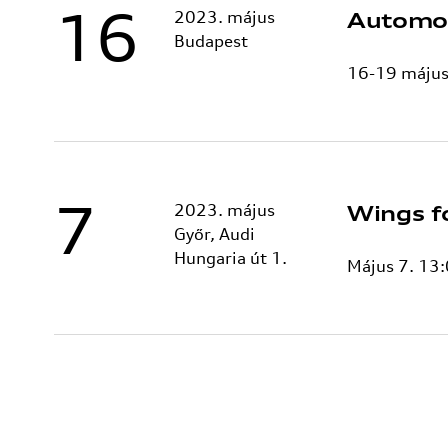
16
2023. május
Automot
Budapest
16-19 máju
7
2023. május
Wings f
Győr, Audi
Hungaria út 1.
Május 7. 13