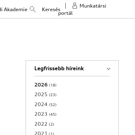
Munkatársi
di Akademie
portál
Legfrissebb híreink
2026
18
2025
23
2024
52
2023
45
2022
2
2021
1