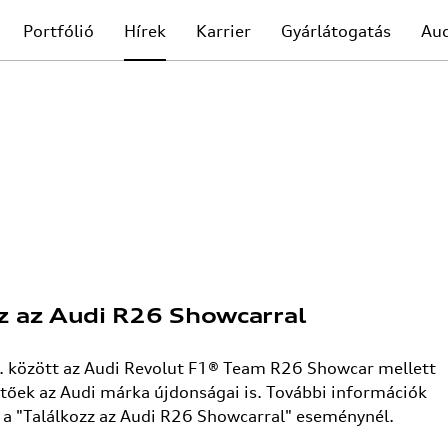
Portfólió
Hírek
Karrier
Gyárlátogatás
Au
zz az Audi R26 Showcarral
. között az Audi Revolut F1® Team R26 Showcar mellett
őek az Audi márka újdonságai is. További információk
a "Találkozz az Audi R26 Showcarral" eseménynél.