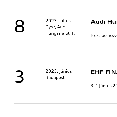
8
2023. július
Audi Hu
Győr, Audi
Hungária út 1.
Nézz be hozz
3
2023. június
EHF FI
Budapest
3-4 június 