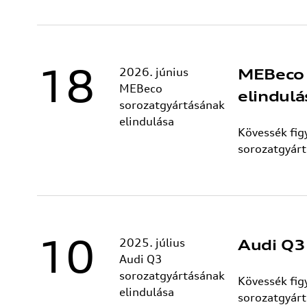
18
2026. június
MEBeco 
MEBeco
elindulá
sorozatgyártásának
elindulása
Kövessék fi
sorozatgyárt
10
2025. július
Audi Q3
Audi Q3
sorozatgyártásának
Kövessék fi
elindulása
sorozatgyárt