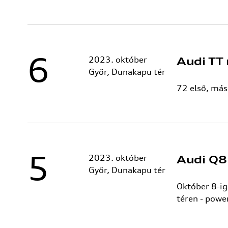
6
2023. október
Audi TT 
Győr, Dunakapu tér
72 első, más
5
2023. október
Audi Q8 
Győr, Dunakapu tér
Október 8-ig
téren - powe