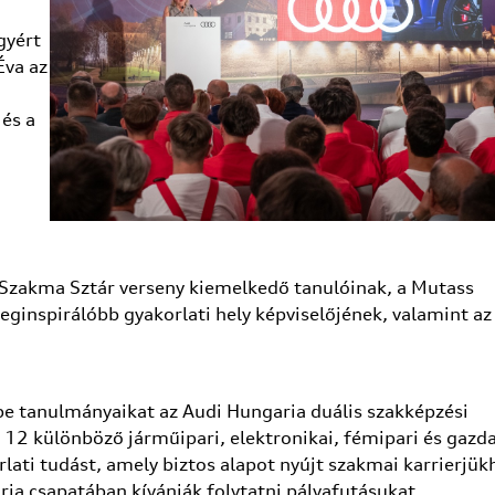
gyért
Éva az
és a
a Szakma Sztár verseny kiemelkedő tanulóinak, a Mutass
 leginspirálóbb gyakorlati hely képviselőjének, valamint az
be tanulmányaikat az Audi Hungaria duális szakképzési
12 különböző járműipari, elektronikai, fémipari és gazd
lati tudást, amely biztos alapot nyújt szakmai karrierjük
ria csapatában kívánják folytatni pályafutásukat.