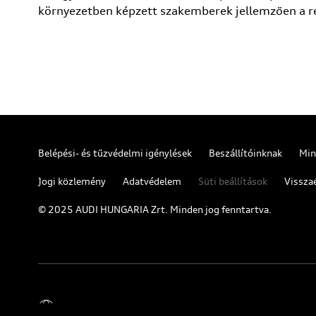
környezetben képzett szakemberek jellemzően a r
Belépési- és tűzvédelmi igénylések
Beszállítóinknak
Min
Jogi közlemény
Adatvédelem
Süti beállítások
Visszaé
© 2025 AUDI HUNGARIA Zrt. Minden jog fenntartva.
Magyar