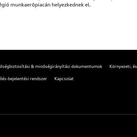
égió munkaerőpiacán helyezkednek el.
őségbiztosítási & minőségirányítási dokumentumok
Környezeti, 
lés-bejelentési rendszer
Kapcsolat