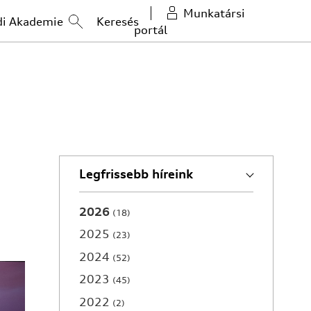
Munkatársi
di Akademie
portál
Legfrissebb híreink
2026
18
2025
23
2024
52
2023
45
2022
2