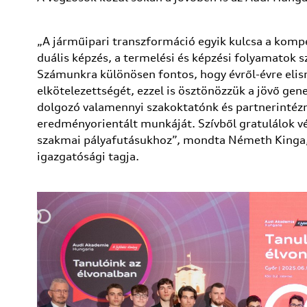
„A járműipari transzformáció egyik kulcsa a kompe
duális képzés, a termelési és képzési folyamatok 
Számunkra különösen fontos, hogy évről-évre elis
elkötelezettségét, ezzel is ösztönözzük a jövő ge
dolgozó valamennyi szakoktatónk és partnerintézm
eredményorientált munkáját. Szívből gratulálok vé
szakmai pályafutásukhoz”, mondta Németh Kinga, 
igazgatósági tagja.