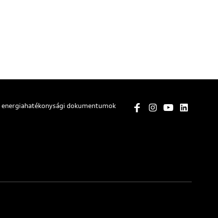
és energiahatékonysági dokumentumok
Eleje