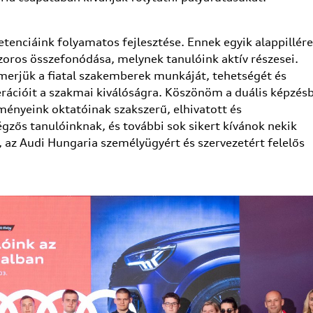
tenciáink folyamatos fejlesztése. Ennek egyik alappillére
szoros összefonódása, melynek tanulóink aktív részesei.
merjük a fiatal szakemberek munkáját, tehetségét és
nerációit a szakmai kiválóságra. Köszönöm a duális képzés
ényeink oktatóinak szakszerű, elhivatott és
gzős tanulóinknak, és további sok sikert kívánok nekik
az Audi Hungaria személyügyért és szervezetért felelős