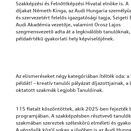
Szakképzési és Felnőttképzési Hivatal elnöke is. A
díjakat Németh Kinga, az Audi Hungaria személyü
és szervezetért felelős igazgatósági tagja, Szigeti 
Audi Akadémia vezetője, valamint Orosz Lajos
szegmensvezető adta át a legkiválóbb tanulóknak, 
példaértékű gyakorlati hely képviselőjének.
Az elismeréseket négy kategóriában ítélték oda: 
példát! – kreatív tanulói pályázat díjazottjainak, a
oktatott szakmák Legjobb Tanulóinak.
115 fiatalt köszöntöttek, akik 2025-ben fejezték 
programjában. A szakképzésben résztvevő tanulók 
szakmában szereztek széleskörű elméleti és gyakor
A végzősök közül sokan a jövőben is az Audi Hunga