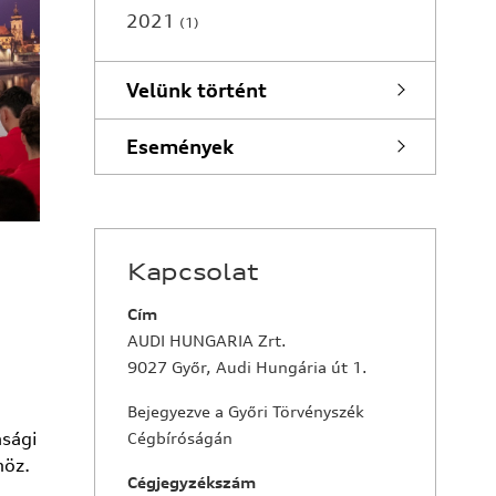
2021
1
Velünk történt
Események
Kapcsolat
Cím
AUDI HUNGARIA Zrt.
9027 Győr, Audi Hungária út 1.
Bejegyezve a Győri Törvényszék
asági
Cégbíróságán
höz.
Cégjegyzékszám