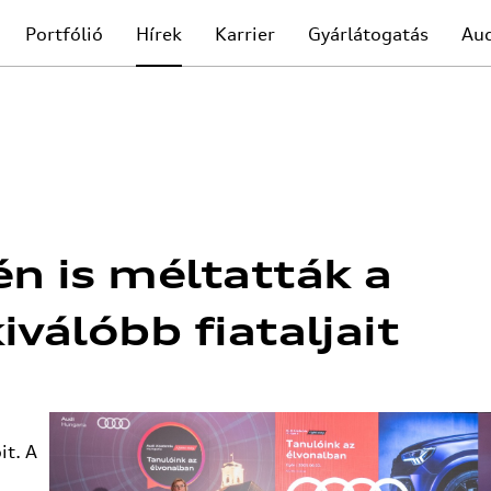
Portfólió
Hírek
Karrier
Gyárlátogatás
Au
én is méltatták a
iválóbb fiataljait
it. A
i