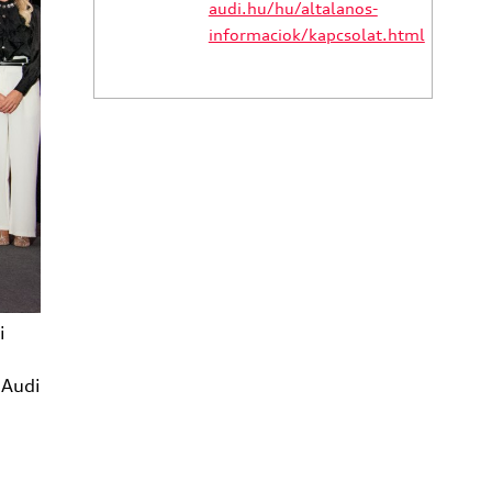
audi.hu/hu/altalanos-
informaciok/kapcsolat.html
i
 Audi