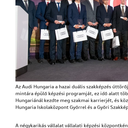
Az Audi Hungaria a hazai duális szakképzés úttö
mintára épülő képzési programját, ez idő alatt tö
Hungariánál kezdte meg szakmai karrierjét, és közel
Hungaria Iskolaközpont Győrrel és a Győri Szakkép
A négykarikás vállalat vállalati képzési központkén