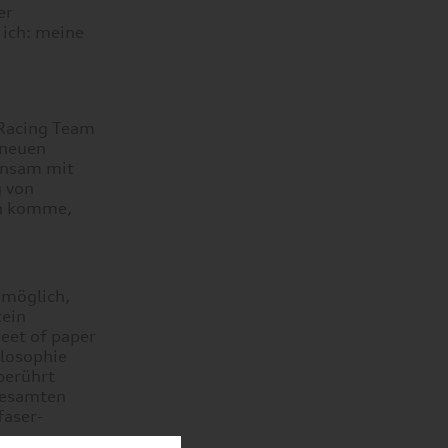
er
 ich: meine
 Racing Team
 neuen
insam mit
g von
ich komme,
nmöglich,
kein
eet of paper
ilosophie
berührt
gesamten
faser-