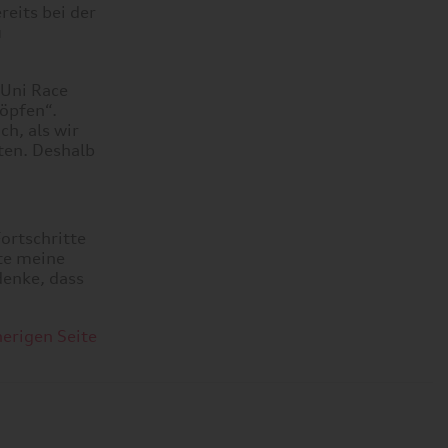
eits bei der
u
„Uni Race
öpfen“.
ch, als wir
ten. Deshalb
ortschritte
hte meine
denke, dass
herigen Seite