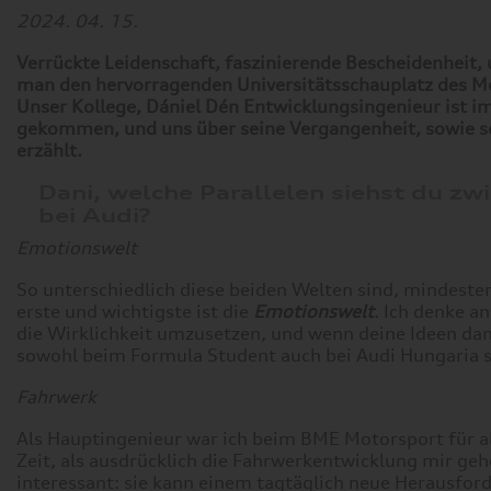
2024. 04. 15.
Verrückte Leidenschaft, faszinierende Bescheidenheit,
man den hervorragenden Universitätsschauplatz des Mo
Unser Kollege, Dániel Dén Entwicklungsingenieur ist i
gekommen, und uns über seine Vergangenheit, sowie s
erzählt.
Dani, welche Parallelen siehst du 
bei Audi?
Emotionswelt
So unterschiedlich diese beiden Welten sind, mindesten
erste und wichtigste ist die
Emotionswelt
. Ich denke a
die Wirklichkeit umzusetzen, und wenn deine Ideen dank
sowohl beim Formula Student auch bei Audi Hungaria 
Fahrwerk
Als Hauptingenieur war ich beim BME Motorsport für al
Zeit, als ausdrücklich die Fahrwerkentwicklung mir geh
interessant: sie kann einem tagtäglich neue Herausfor