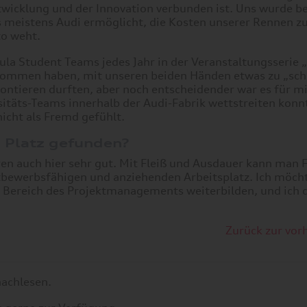
icklung und der Innovation verbunden ist. Uns wurde ber
 meistens Audi ermöglicht, die Kosten unserer Rennen z
to weht.
la Student Teams jedes Jahr in der Veranstaltungsserie 
kommen haben, mit unseren beiden Händen etwas zu „sch
ontieren durften, aber noch entscheidender war es für mi
itäts-Teams innerhalb der Audi-Fabrik wettstreiten konn
icht als Fremd gefühlt.
n Platz gefunden?
en auch hier sehr gut. Mit Fleiß und Ausdauer kann man F
ettbewerbsfähigen und anziehenden Arbeitsplatz. Ich möc
 Bereich des Projektmanagements weiterbilden, und ich 
Zurück zur vor
achlesen.