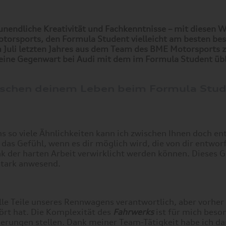
 unendliche Kreativität und Fachkenntnisse – mit diesen 
torsports, den Formula Student vielleicht am besten bes
m Juli letzten Jahres aus dem Team des BME Motorsports 
eine Gegenwart bei Audi mit dem im Formula Student übl
zwischen deinem Leben beim Formula Stu
s so viele Ähnlichkeiten kann ich zwischen Ihnen doch en
n das Gefühl, wenn es dir möglich wird, die von dir entwor
 der harten Arbeit verwirklicht werden können. Dieses Ge
stark anwesend.
le Teile unseres Rennwagens verantwortlich, aber vorher 
ört hat. Die Komplexität des
Fahrwerks
ist für mich beso
derungen stellen. Dank meiner Team-Tätigkeit habe ich d