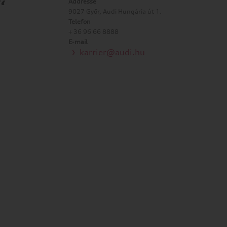
“
Addresse
9027 Győr, Audi Hungária út 1.
Telefon
+ 36 96 66 8888
E-mail
karrier@audi.hu