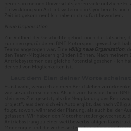
bereits in meinen Universitätsjahren viele nützliche Er
Entwicklung von Antriebsystemen in Győr bereits auch
Zeit ist gekommen! Ich habe mich sofort beworben.
Neue Organisation
Zur Vollheit der Geschichte gehört noch die Tatsache,
zum neu gegründeten BME Motorsport gewechselt habe, w
Teams angezogen war. Eine
völlig neue Organisation
, 
den Team-Mitgliedern gründen können. Nach meinem Be
Antriebsystemen das gleiche Potential gesehen - ich ha
der voll von Möglichkeiten ist.
Laut dem Elan deiner Worte scheinst 
Es ist wahr, wenn ich an mein Berufsleben zurückdenke
wie sie auch erschienen. Als ich zum Beispiel beim BM
kleineres Ziel gesetzt, als die Neuplanung des Rennwa
project“, aus dem sich ein Auto ergibt, das nach völlig
folgt, sowohl während der Planung, als auch bei der A
gelassen. Wir haben den Motorhersteller gewechselt, 
Antriebsstrang zu einer wettbewerbsfähigen Konstrukti
Monocoque und die verbesserte Fahrwerksgeometrie habe