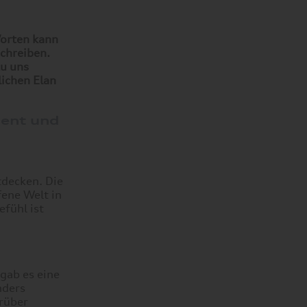
Worten kann
chreiben.
zu uns
ichen Elan
dent und
tdecken. Die
fene Welt in
fühl ist
gab es eine
nders
arüber