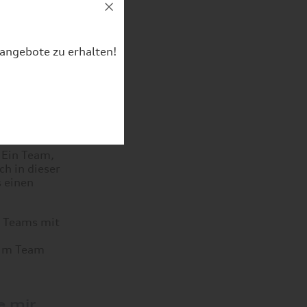
nangebote zu erhalten!
. Ein Team,
h in dieser
s einen
r Teams mit
e im Team
e mir