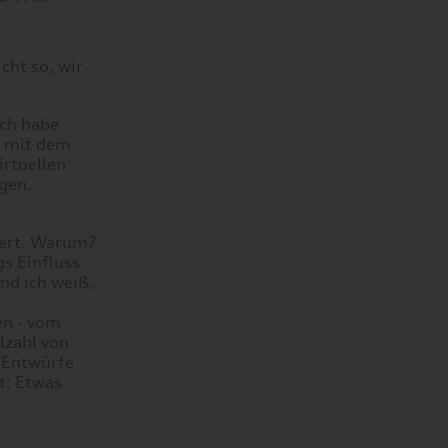
cht so, wir
ich habe
ch mit dem
irtuellen
gen.
iert. Warum?
s Einfluss
nd ich weiß,
en - vom
lzahl von
e Entwürfe
t: Etwas