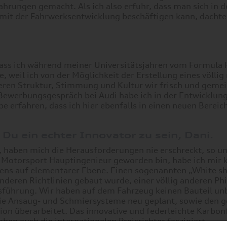
fahrungen gemacht. Als ich also erfuhr, dass man sich in d
 mit der Fahrwerksentwicklung beschäftigen kann, dachte
 dass ich während meiner Universitätsjahren vom Formula
eil ich von der Möglichkeit der Erstellung eines völlig
deren Struktur, Stimmung und Kultur wir frisch und geme
werbungsgespräch bei Audi habe ich in der Entwicklun
be erfahren, dass ich hier ebenfalls in einen neuen Bere
Du ein echter Innovator zu sein, Dani.
, haben mich die Herausforderungen nie erschreckt, so u
E Motorsport Hauptingenieur geworden bin, habe ich mir 
gens auf elementarer Ebene. Einen sogenannten „White sh
 anderen Richtlinien gebaut wurde, einer völlig anderen Ph
usführung. Wir haben auf dem Fahrzeug keinen Bauteil un
die Ansaug- und Schmiersysteme neu geplant, sowie den 
on überarbeitet. Das innovative und federleichte Karbon
n auch die internationalen Preisrichter fasziniert.