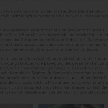
.
ich wie eine Sucht sein: man wird additiv. Das irgendwo
h nicht langfristig erhalten bleiben, das Leben ist ja ni
cklungsprozess eines internationalen Großunternehmens, 
enieur für die Bauteile verantwortlich und beschäftige mi
richen der Designer an, bis hin zur Geburt des Rades im v
 und Tests passiert jede einzelne Station vor meinen Au
 bis zur Serienproduktion zu mir und einem Kollegen.
en dem Rad und dem Asphalt hat mich schon immer faszin
erbindung steht, auf die Bewegung des gesamten Fahrzeug
ert, wie sich ein Fahrzeug bewegt, wie es sich wendet - u
n sehr komplexes System, in dem es bis heute zahlreiche
Man braucht sehr tiefe Kenntnisse aus unzähligen Bereich
terialwissenschaftlichen Messungen müssen wir eine Vie
atürlich die entsprechenden Fachkenntnisse, weil ich di
ich weiterhin dasselbe an, was damals im Formula Studen