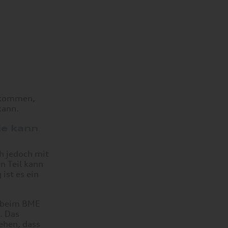
n kommen,
kann.
ie kann
ch jedoch mit
n Teil kann
 ist es ein
n beim BME
. Das
ehen, dass