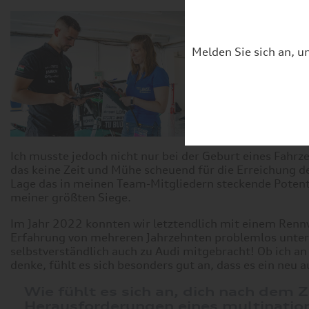
Melden Sie sich an, u
Ich musste jedoch nicht nur bei der Geburt eines Fahrze
das keine Zeit und Mühe scheuend für die Erreichung d
Lage das in meinen Team-Mitgliedern steckende Potenti
meiner größten Siege.
Im Jahr 2022 konnten wir letztendlich mit einem Renn
Erfahrung von mehreren Jahrzehnten problemlos unter 
selbstverständlich auch zu Audi mitgebracht! Ob ich a
denke, fühlt es sich besonders gut an, dass es ein neu 
Wie fühlt es sich an, dich nach dem
Herausforderungen eines multination