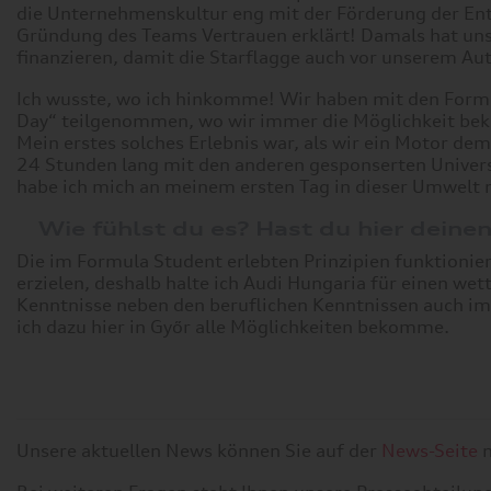
die Unternehmenskultur eng mit der Förderung der Entw
Gründung des Teams Vertrauen erklärt! Damals hat uns
finanzieren, damit die Starflagge auch vor unserem Au
Ich wusste, wo ich hinkomme! Wir haben mit den Formu
Day“ teilgenommen, wo wir immer die Möglichkeit be
Mein erstes solches Erlebnis war, als wir ein Motor dem
24 Stunden lang mit den anderen gesponserten Univers
habe ich mich an meinem ersten Tag in dieser Umwelt n
Wie fühlst du es? Hast du hier deine
Die im Formula Student erlebten Prinzipien funktionier
erzielen, deshalb halte ich Audi Hungaria für einen w
Kenntnisse neben den beruflichen Kenntnissen auch im
ich dazu hier in Győr alle Möglichkeiten bekomme.
Unsere aktuellen News können Sie auf der
News-Seite
n