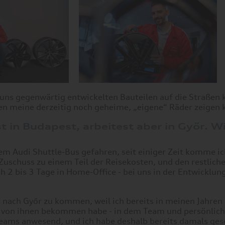
n uns gegenwärtig entwickelten Bauteilen auf die Straße
n meine derzeitig noch geheime, „eigene“ Räder zeigen 
t in Budapest, arbeitest aber in Győr. W
dem Audi Shuttle-Bus gefahren, seit einiger Zeit komme i
schuss zu einem Teil der Reisekosten, und den restliche
h 2 bis 3 Tage in Home-Office - bei uns in der Entwicklung
, nach Győr zu kommen, weil ich bereits in meinen Jahre
e von ihnen bekommen habe - in dem Team und persönlich
ams anwesend, und ich habe deshalb bereits damals ges