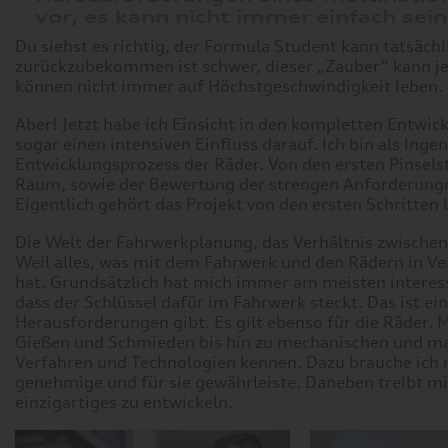
vor, es kann nicht immer einfach sein
Du siehst es richtig, der Formula Student kann tatsächl
zurückzubekommen ist schwer, dieser „Zauber“ kann jedoc
können nicht immer auf Höchstgeschwindigkeit leben.
Aber! Jetzt habe ich Einsicht in den kompletten Entwi
sogar einen intensiven Einfluss darauf. Ich bin als Ing
Entwicklungsprozess der Räder. Von den ersten Pinselst
Raum, sowie der Bewertung der strengen Anforderungen
Eigentlich gehört das Projekt von den ersten Schritten
Die Welt der Fahrwerkplanung, das Verhältnis zwisch
Weil alles, was mit dem Fahrwerk und den Rädern in V
hat. Grundsätzlich hat mich immer am meisten interessi
dass der Schlüssel dafür im Fahrwerk steckt. Das ist ei
Herausforderungen gibt. Es gilt ebenso für die Räder. 
Gießen und Schmieden bis hin zu mechanischen und ma
Verfahren und Technologien kennen. Dazu brauche ich n
genehmige und für sie gewährleiste. Daneben treibt m
einzigartiges zu entwickeln.