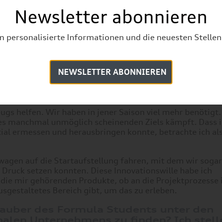
Newsletter abonnieren
m personalisierte Informationen und die neuesten Stelle
NEWSLETTER ABONNIEREN
ugs helfen. Wir haben in jener Saison viel mehr benötigt
es manchmal unmöglich scheinenden Ziels kämpft. Dass ic
al ermessen und herausbringen konnte, betrachte ich al
wagen auf die Startaufstellung fahren, mit dem wir soga
Druck setzen konnten. Diese Innovationswille habe ich
n die mir gehörenden Produkte, ob an die Projektprozess
ausgestaltetes Bereich gibt, um das zu erleben.
 Zauber des Formula Students unter den
alen Unternehmens zu finden? Ich stell