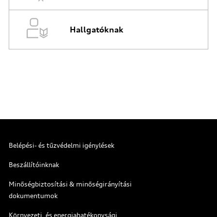
Hallgatóknak
Belépési- és tűzvédelmi igénylések
Beszállítóinknak
Minőségbiztosítási & minőségirányítási
dokumentumok
Környezeti, és energiahatékonysági