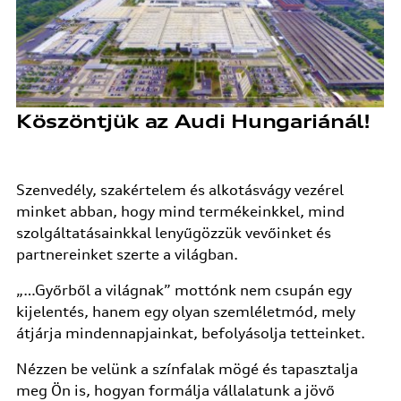
Köszöntjük az Audi Hungariánál!
Szenvedély, szakértelem és alkotásvágy vezérel
minket abban, hogy mind termékeinkkel, mind
szolgáltatásainkkal lenyűgözzük vevőinket és
partnereinket szerte a világban.
„…Győrből a világnak” mottónk nem csupán egy
kijelentés, hanem egy olyan szemléletmód, mely
átjárja mindennapjainkat, befolyásolja tetteinket.
Nézzen be velünk a színfalak mögé és tapasztalja
meg Ön is, hogyan formálja vállalatunk a jövő