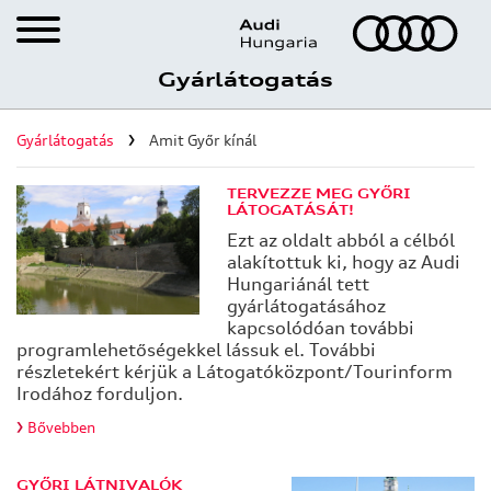
Cookie
beállítások
Gyárlátogatás
Az ön adatvédelme
Karrier
Működéshez szükséges
sütik
Gyárlátogatás
Amit Győr kínál
Gyárlátogatás
Statisztika készítéshez
szükséges sütik
Regisztráció gyárlátogatásra
TERVEZZE MEG GYŐRI
LÁTOGATÁSÁT!
Marketinghez szükséges
Virtuális gyárlátogatás
sütik
Ezt az oldalt abból a célból
alakítottuk ki, hogy az Audi
Bővebb információk
Amit Győr kínál
Hungariánál tett
gyárlátogatásához
Az ön
Audi Hungaria Shop
kapcsolódóan további
adatvédelme
programlehetőségekkel lássuk el. További
részletekért kérjük a Látogatóközpont/Tourinform
Játékos gyárlátogatás
Irodához forduljon.
Amikor
ellátogat
Bővebben
egy
weboldalra,
GYŐRI LÁTNIVALÓK