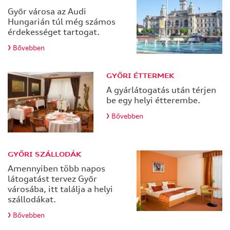
az
Győr városa az Audi
információkat
Hungarián túl még számos
tárolhat
érdekességet tartogat.
vagy
gyűjthet
Bővebben
be
a
böngészőjéről,
GYŐRI ÉTTERMEK
amit
A gyárlátogatás után térjen
az
be egy helyi étterembe.
esetek
Bővebben
többségében
sütik
segítségével
végez.
GYŐRI SZÁLLODÁK
Az
Amennyiben több napos
információk
látogatást tervez Győr
vonatkozhatnak
városába, itt találja a helyi
Önre
szállodákat.
mint
Bővebben
felhasználóra,
a