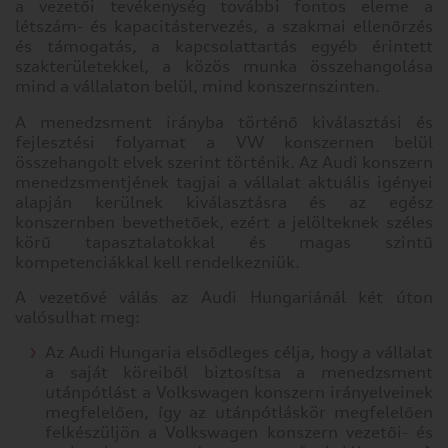
az
a vezetői tevékenység további fontos eleme a
információkat
létszám- és kapacitástervezés, a szakmai ellenőrzés
Hol dolgozunk?
tárolhat
és támogatás, a kapcsolattartás egyéb érintett
szakterületekkel, a közös munka összehangolása
vagy
Hallgatóknak/diákoknak
mind a vállalaton belül, mind konszernszinten.
gyűjthet
be
A menedzsment irányba történő kiválasztási és
a
Karrierhíreink
fejlesztési folyamat a VW konszernen belül
böngészőjéről,
összehangolt elvek szerint történik. Az Audi konszern
amit
menedzsmentjének tagjai a vállalat aktuális igényei
Gyárlátogatás
az
alapján kerülnek kiválasztásra és az egész
esetek
konszernben bevethetőek, ezért a jelölteknek széles
többségében
körű tapasztalatokkal és magas szintű
sütik
kompetenciákkal kell rendelkezniük.
segítségével
A vezetővé válás az Audi Hungariánál két úton
végez.
valósulhat meg:
Az
információk
Az Audi Hungaria elsődleges célja, hogy a vállalat
vonatkozhatnak
a saját köreiből biztosítsa a menedzsment
Önre
utánpótlást a Volkswagen konszern irányelveinek
mint
megfelelően, így az utánpótláskör megfelelően
felhasználóra,
felkészüljön a Volkswagen konszern vezetői- és
a