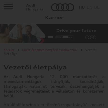
Cookie
HU
EN
DE
beállítások
Karrier
Az ön adatvédelme
Karrier
Működéshez szükséges
sütik
Állásajánlatok
Statisztika készítéshez
szükséges sütik
Mivel foglalkozunk?
Marketinghez szükséges
Karrier
Miért érdemes hozzánk csatlakozni?
Vezetői
sütik
életpálya
Bővebb információk
Miért érdemes?
Vezetői életpálya
Az ön
Vezetői életpálya
adatvédelme
Az Audi Hungaria 12 000 munkatársát a
menedzsmenttagok irányítják, koordinálják,
Juttatások
támogatják, valamint tervezik, összehangolják a
Amikor
feladatok végrehajtását a vállalaton és konszernen
ellátogat
Képzések
belül.
egy
weboldalra,
A különféle szinteken történő csapatirányítás mellett
Egészségmenedzsment