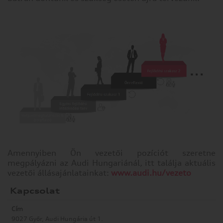
de
képes
Önnek
személyre
szabottabb
internetélményt
nyújtani.
Ön
dönti
el,
hogy
engedélyezi-
e
meghatározott
típusú
Amennyiben Ön vezetői pozíciót szeretne
sütik
megpályázni az Audi Hungariánál, itt találja aktuális
használatát.
vezetői állásajánlatainkat:
www.audi.hu/vezeto
További
Kapcsolat
részletekért
vagy
Cím
az
9027 Győr, Audi Hungária út 1.