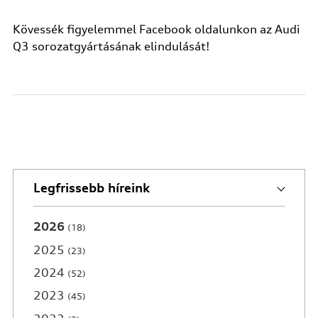
Kövessék figyelemmel Facebook oldalunkon az Audi
Q3 sorozatgyártásának elindulását!
Legfrissebb híreink
2026
18
2025
23
2024
52
2023
45