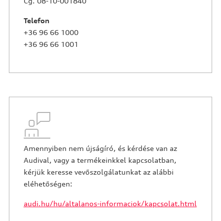
Cg. 08-10-001840
Telefon
+36 96 66 1000
+36 96 66 1001
Amennyiben nem újságíró, és kérdése van az
Audival, vagy a termékeinkkel kapcsolatban,
kérjük keresse vevőszolgálatunkat az alábbi
eléhetőségen:
audi.hu/hu/altalanos-informaciok/kapcsolat.html