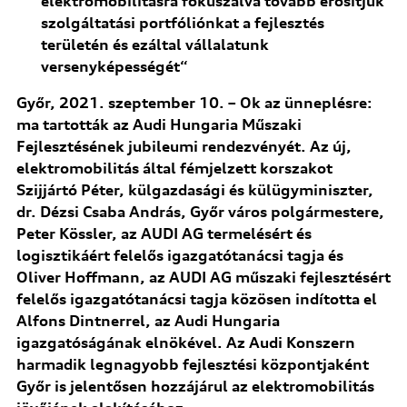
elektromobilitásra fókuszálva tovább erősítjük
szolgáltatási portfóliónkat a fejlesztés
területén és ezáltal vállalatunk
versenyképességét“
Győr, 2021. szeptember 10. – Ok az ünneplésre:
ma tartották az Audi Hungaria Műszaki
Fejlesztésének jubileumi rendezvényét. Az új,
elektromobilitás által fémjelzett korszakot
Szijjártó Péter, külgazdasági és külügyminiszter,
dr. Dézsi Csaba András, Győr város polgármestere,
Peter Kössler, az AUDI AG termelésért és
logisztikáért felelős igazgatótanácsi tagja és
Oliver Hoffmann, az AUDI AG műszaki fejlesztésért
felelős igazgatótanácsi tagja közösen indította el
Alfons Dintnerrel, az Audi Hungaria
igazgatóságának elnökével. Az Audi Konszern
harmadik legnagyobb fejlesztési központjaként
Győr is jelentősen hozzájárul az elektromobilitás