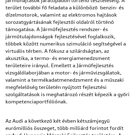
járműhajtások járatópadon történő teszteléséig. A
terület további fő feladata a különböző benzin- és
dízelmotorok, valamint az elektromos hajtások
sorozatgyártásának fejlesztői oldalról történő
támogatása. A Járműfejlesztés rendszer- és
járműtulajdonságok fejlesztésével foglalkozik,
többek között numerikus szimuláció segítségével a
virtuális térben. A fókusz a szilárdságtan, az
akusztika, a termo- és energiamenedzsment
területeire irányul. Emellett a Járműfejlesztés
vizsgálólaborjában a motor- és járművizsgálatok,
valamint a termékadatmenedzsment és a műszaki
megfelelőség területén nyújtott fejlesztési
szolgáltatások is meghatározó részét képezik a győri
kompetenciaportfóliónak.
Az Audi a következő két évben kétszámjegyű
eurómilliós összeget, több milliárd forintot fordít