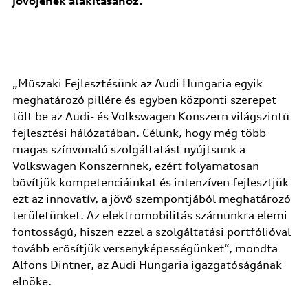
jövőjének alakításához.
„Műszaki Fejlesztésünk az Audi Hungaria egyik
meghatározó pillére és egyben központi szerepet
tölt be az Audi- és Volkswagen Konszern világszintű
fejlesztési hálózatában. Célunk, hogy még több
magas színvonalú szolgáltatást nyújtsunk a
Volkswagen Konszernnek, ezért folyamatosan
bővítjük kompetenciáinkat és intenzíven fejlesztjük
ezt az innovatív, a jövő szempontjából meghatározó
területünket. Az elektromobilitás számunkra elemi
fontosságú, hiszen ezzel a szolgáltatási portfólióval
tovább erősítjük versenyképességünket“, mondta
Alfons Dintner, az Audi Hungaria igazgatóságának
elnöke.