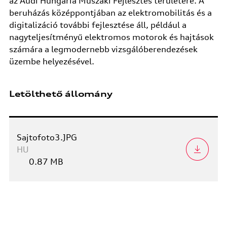
az Audi Hungaria Műszaki Fejlesztés területére. A
beruházás középpontjában az elektromobilitás és a
digitalizáció további fejlesztése áll, például a
nagyteljesítményű elektromos motorok és hajtások
számára a legmodernebb vizsgálóberendezések
üzembe helyezésével.
Letölthető állomány
Sajtofoto3.JPG
HU
0.87 MB