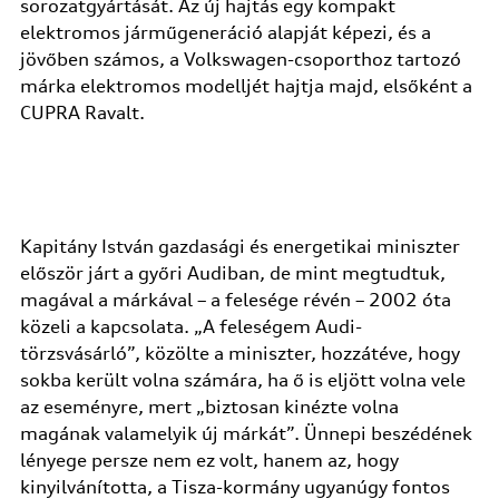
sorozatgyártását. Az új hajtás egy kompakt
elektromos járműgeneráció alapját képezi, és a
jövőben számos, a Volkswagen-csoporthoz tartozó
márka elektromos modelljét hajtja majd, elsőként a
CUPRA Ravalt.
Kapitány István gazdasági és energetikai miniszter
először járt a győri Audiban, de mint megtudtuk,
magával a márkával – a felesége révén – 2002 óta
közeli a kapcsolata. „A feleségem Audi-
törzsvásárló”, közölte a miniszter, hozzátéve, hogy
sokba került volna számára, ha ő is eljött volna vele
az eseményre, mert „biztosan kinézte volna
magának valamelyik új márkát”. Ünnepi beszédének
lényege persze nem ez volt, hanem az, hogy
kinyilvánította, a Tisza-kormány ugyanúgy fontos