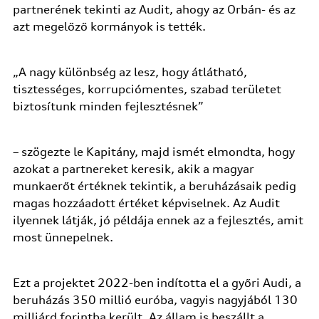
partnerének tekinti az Audit, ahogy az Orbán- és az
azt megelőző kormányok is tették.
„A nagy különbség az lesz, hogy átlátható,
tisztességes, korrupciómentes, szabad területet
biztosítunk minden fejlesztésnek”
– szögezte le Kapitány, majd ismét elmondta, hogy
azokat a partnereket keresik, akik a magyar
munkaerőt értéknek tekintik, a beruházásaik pedig
magas hozzáadott értéket képviselnek. Az Audit
ilyennek látják, jó példája ennek az a fejlesztés, amit
most ünnepelnek.
Ezt a projektet 2022-ben indította el a győri Audi, a
beruházás 350 millió euróba, vagyis nagyjából 130
milliárd forintba került. Az állam is beszállt a