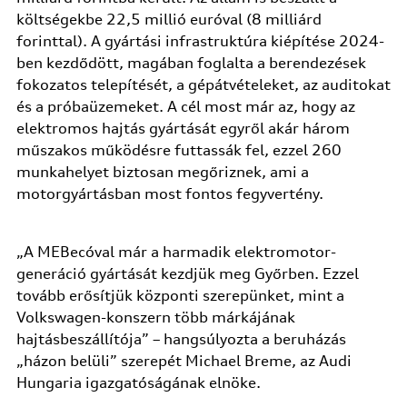
költségekbe 22,5 millió euróval (8 milliárd
forinttal). A gyártási infrastruktúra kiépítése 2024-
ben kezdődött, magában foglalta a berendezések
fokozatos telepítését, a gépátvételeket, az auditokat
és a próbaüzemeket. A cél most már az, hogy az
elektromos hajtás gyártását egyről akár három
műszakos működésre futtassák fel, ezzel 260
munkahelyet biztosan megőriznek, ami a
motorgyártásban most fontos fegyvertény.
„A MEBecóval már a harmadik elektromotor-
generáció gyártását kezdjük meg Győrben. Ezzel
tovább erősítjük központi szerepünket, mint a
Volkswagen-konszern több márkájának
hajtásbeszállítója” – hangsúlyozta a beruházás
„házon belüli” szerepét Michael Breme, az Audi
Hungaria igazgatóságának elnöke.