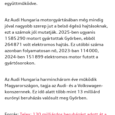
együttműködve.
Az Audi Hungaria motorgyártásában még mindig
jóval nagyobb szerep jut a belső égésű hajtásoknak,
ezt a számok jól mutatják. 2025-ben ugyanis
1 585 290 motort gyártottak Győrben, ebből
264 871 volt elektromos hajtás. Ez utóbbi száma
azonban folyamatosan nő, 2023-ban 114 000,
2024-ben 151 899 elektromos motor futott a
gyártósorokon.
Az Audi Hungaria harminchárom éve működik
Magyarországon, tagja az Audi- és a Volkswagen-
konszernnek. Ez idő alatt több mint 13 milliárd
eurónyi beruházás valósult meg Győrben.
Forrás:
Telex: 130 milliárdos beruházást adott át a