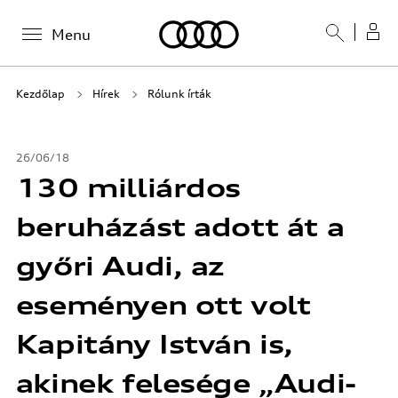
Menu
Kezdőlap
Hírek
Rólunk írták
26/06/18
130 milliárdos
beruházást adott át a
győri Audi, az
eseményen ott volt
Kapitány István is,
akinek felesége „Audi-