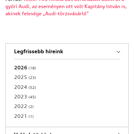
győri Audi, az eseményen ott volt Kapitány István is,
akinek felesége „Audi-törzsvásárló”
Legfrissebb híreink
2026
18
2025
23
2024
52
2023
45
2022
2
2021
1