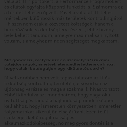
vállalati IT riportokért, a Performance Programokért
az
és ellátok egyfajta központi funkciót is. Számomra ez
alapértelmezett
a terület teljesen új volt. Mivel a vállalati IT teljes
beállítások
mértékben különbözik más területek kontrollingjától
módosításához
– hiszen nem csak a közvetett költségek, hanem a
kattintson
beruházások is a költségterv részei –, ebbe bizony
a
bele kellett tanulnom, amelyre maximálisan nyitott
különböző
voltam, s amelyhez minden segítséget megkaptam.
kategóriák
fejlécére.
Tudnia
Mit gondolsz, melyek azok a személyes/szakmai
kell
tulajdonságok, amelyek elengedhetetlenek ahhoz,
azonban,
hogy valaki boldoguljon egy kiküldetés során?
hogy
Mivel korábban nem volt tapasztalatom az IT és
néhány
fixköltség kontrolling területén, elsősorban az
sütitípus
újdonság varázsa és maga a szakmai kihívás vonzott.
blokkolása
Ebből kiindulva azt mondhatom, hogy nagyfokú
érintheti
nyitottság és tanulási hajlandóság mindenképpen
az
kell ahhoz, hogy ismeretlen környezetben ismeretlen
oldal
folyamatokat sikerüljön elsajátítani. Ezen felül
használatának
szükséges kellő rugalmasság és
élményét
alkalmazkodóképesség, no meg gyors döntés is a