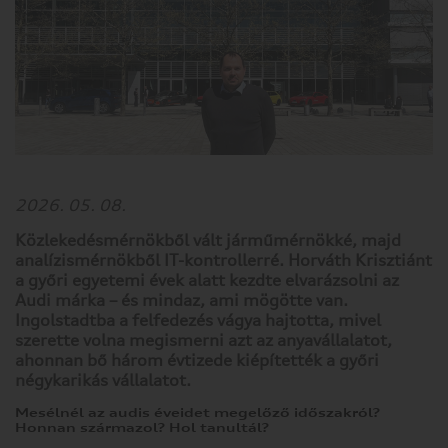
2026. 05. 08.
Közlekedésmérnökből vált járműmérnökké, majd
analízismérnökből IT-kontrollerré. Horváth Krisztiánt
a győri egyetemi évek alatt kezdte elvarázsolni az
Audi márka – és mindaz, ami mögötte van.
Ingolstadtba a felfedezés vágya hajtotta, mivel
szerette volna megismerni azt az anyavállalatot,
ahonnan bő három évtizede kiépítették a győri
négykarikás vállalatot.
Mesélnél az audis éveidet megelőző időszakról?
Honnan származol? Hol tanultál?