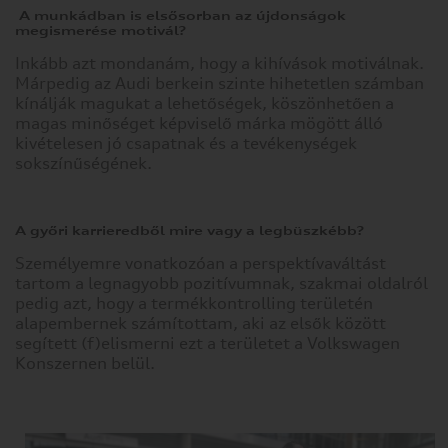
A munkádban is elsősorban az újdonságok
megismerése motivál?
Cookie
Inkább azt mondanám, hogy a kihívások motiválnak.
beállítások
Márpedig az Audi berkein szinte hihetetlen számban
kínálják magukat a lehetőségek, köszönhetően a
Az ön adatvédelme
magas minőséget képviselő márka mögött álló
kivételesen jó csapatnak és a tevékenységek
Működéshez szükséges
sütik
sokszínűségének.
Statisztika készítéshez
szükséges sütik
Marketinghez szükséges
A győri karrieredből mire vagy a legbüszkébb?
sütik
Személyemre vonatkozóan a perspektívaváltást
Bővebb információk
tartom a legnagyobb pozitívumnak, szakmai oldalról
pedig azt, hogy a termékkontrolling területén
alapembernek számítottam, aki az elsők között
Az ön
adatvédelme
segített (f)elismerni ezt a területet a Volkswagen
Konszernen belül.
Amikor
ellátogat
egy