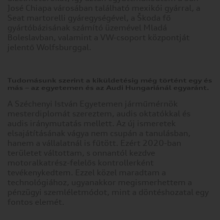
José Chiapa városában található mexikói gyárral, a
Seat martorelli gyáregységével, a Škoda fő
gyártóbázisának számító üzemével Mladá
Boleslavban, valamint a VW-csoport központját
jelentő Wolfsburggal.
Tudomásunk szerint a kiküldetésig még történt egy és
más – az egyetemen és az Audi Hungariánál egyaránt.
A Széchenyi István Egyetemen járműmérnök
mesterdiplomát szereztem, audis oktatókkal és
audis iránymutatás mellett. Az új ismeretek
elsajátításának vágya nem csupán a tanulásban,
hanem a vállalatnál is fűtött. Ezért 2020-ban
területet váltottam, s onnantól kezdve
motoralkatrész-felelős kontrollerként
tevékenykedtem. Ezzel közel maradtam a
technológiához, ugyanakkor megismerhettem a
pénzügyi szemléletmódot, mint a döntéshozatal egy
fontos elemét.