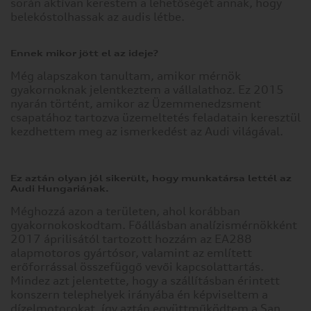
során aktívan kerestem a lehetőségét annak, hogy
belekóstolhassak az audis létbe.
Ennek mikor jött el az ideje?
Még alapszakon tanultam, amikor mérnök
gyakornoknak jelentkeztem a vállalathoz. Ez 2015
nyarán történt, amikor az Üzemmenedzsment
csapatához tartozva üzemeltetés feladatain keresztül
kezdhettem meg az ismerkedést az Audi világával.
Ez aztán olyan jól sikerült, hogy munkatársa lettél az
Audi Hungariának.
Méghozzá azon a területen, ahol korábban
gyakornokoskodtam. Főállásban analízismérnökként
2017 áprilisától tartozott hozzám az EA288
alapmotoros gyártósor, valamint az említett
erőforrással összefüggő vevői kapcsolattartás.
Mindez azt jelentette, hogy a szállításban érintett
konszern telephelyek irányába én képviseltem a
dízelmotorokat, így aztán együttműködtem a San