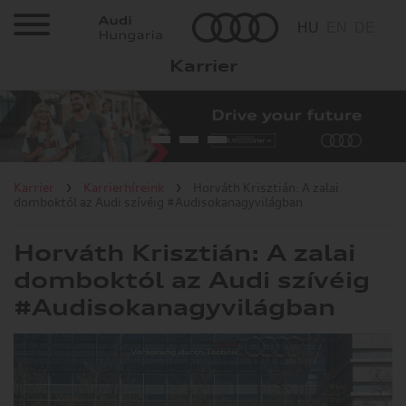
HU
EN
DE
Karrier
Karrier
Állásajánlatok
Mivel foglalkozunk?
Karrier
Karrierhíreink
Horváth Krisztián: A zalai
domboktól az Audi szívéig #Audisokanagyvilágban
Miért érdemes?
Horváth Krisztián: A zalai
domboktól az Audi szívéig
Hallgatóknak/diákoknak
#Audisokanagyvilágban
Karrierhíreink
Gyárlátogatás