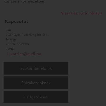
konszernkörnyezetben.
Vissza az előző oldalra
Kapcsolat
Cím
9027 Győr, Audi Hungária út 1.
Telefon
+ 36 96 66 8888
E-mail
karrier@audi.hu
Szakembereknek
Pályakezdőknek
Hallgatóknak