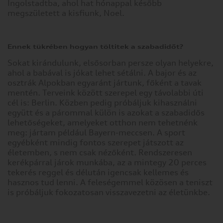
Ingolstadtba, ahol hat hónappal később
megszületett a kisfiunk, Noel.
Ennek tükrében hogyan töltitek a szabadidőt?
Sokat kirándulunk, elsősorban persze olyan helyekre,
ahol a babával is jókat lehet sétálni. A bajor és az
osztrák Alpokban egyaránt jártunk, főként a tavak
mentén. Terveink között szerepel egy távolabbi úti
cél is: Berlin. Közben pedig próbáljuk kihasználni
együtt és a párommal külön is azokat a szabadidős
lehetőségeket, amelyeket otthon nem tehetnénk
meg: jártam például Bayern-meccsen. A sport
egyébként mindig fontos szerepet játszott az
életemben, s nem csak nézőként. Rendszeresen
kerékpárral járok munkába, az a mintegy 20 perces
tekerés reggel és délután igencsak kellemes és
hasznos tud lenni. A feleségemmel közösen a teniszt
is próbáljuk fokozatosan visszavezetni az életünkbe.