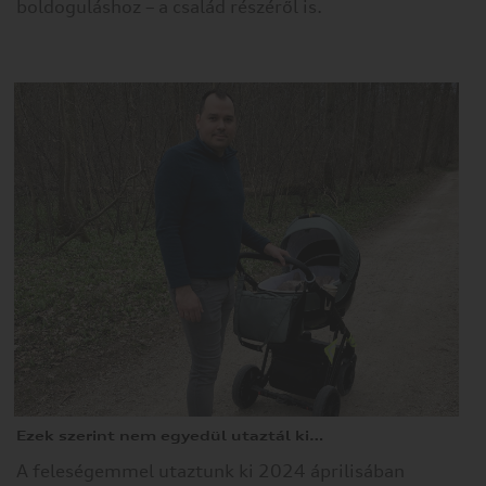
és
boldoguláshoz – a család részéről is.
az
általunk
kínált
szolgáltatásokat.
Ezek szerint nem egyedül utaztál ki…
A feleségemmel utaztunk ki 2024 áprilisában