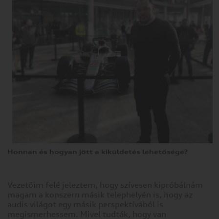
weboldalra,
az
információkat
tárolhat
vagy
gyűjthet
be
a
böngészőjéről,
amit
az
esetek
többségében
sütik
segítségével
Honnan és hogyan jött a kiküldetés lehetősége?
végez.
Az
információk
Vezetőim felé jeleztem, hogy szívesen kipróbálnám
vonatkozhatnak
magam a konszern másik telephelyén is, hogy az
Önre
audis világot egy másik perspektívából is
mint
megismerhessem. Mivel tudták, hogy van