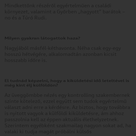
Mindkettőnk részéről egyértelműen a családi
környezet, valamint a Győrben „hagyott” barátok –
no és a Túró Rudi.
Milyen gyakran látogattok haza?
Nagyjából másfél-kéthavonta. Néha csak egy-egy
hosszú hétvégére, alkalomadtán azonban kicsit
hosszabb időre is.
El tudnád képzelni, hogy a kiküldetési idő leteltével is
még kint élj külföldön?
Az üveggömbbe nézés egy kontrolling szakembernek
szinte kötelező, ezzel együtt sem tudok egyértelmű
választ adni erre a kérdésre. Az biztos, hogy továbbra
is nyitott vagyok a külföldi kiküldetésre, ám ahhoz
passzolnia kell az éppen aktuális élethelyzetnek.
Szerintem egyébként szakmailag nagyon sokat ad, ha
valaki ki tudja magát próbálni külsős