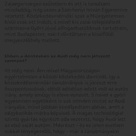
Zalaegerszegen születtem és ott is tanultam
mindaddig, míg utam a Széchenyi István Egyetemre
vezetett. Közlekedésmérnöki szak a Műegyetemen
kívül csak ott indult, s mivel kis zalai településről
származva Győrt jóval elfogadhatóbbnak tartottam,
mint Budapestet, ezért döntöttem a kisalföldi
megyeszékhely mellett.
Ebben a döntésben az Audi még nem játszott
szerepet?
Itt még nem. Ám mivel Magyarországon
egyértelműen a közúti közlekedés dominál, így a
közlekedésmérnöki tanulmányok is jórészt erre
összpontosulnak, ebből adódóan adott volt az autós
irány, amely amúgy is eleve vonzott. S mivel a győri
egyetemen egyébként is sok minden mutat az Audi
irányába, mind jobban elmélyedtem abban, amit a
négykarikás márka képvisel. A magas technológiai
szintű gyártás egyrészt oda vezetett, hogy Audi lett
az első saját autóm. Másrészt – és ez jelen esetben
sokkal lényegesebb, hogy – már a tanulmányaim